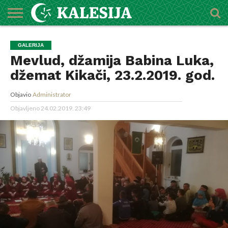
POČETNA
O
DŽEMATI
IMAMI
MEKTEBSKI
VIJESTI
HUTBE
NAJAVE
KALENDAR
KONTAKT
GALERIJA
MEDŽLISU
CENTAR
Mevlud, džamija Babina Luka,
džemat Kikači, 23.2.2019. god.
Objavio
Administrator
Objavljeno
24.02.2019. 23:49