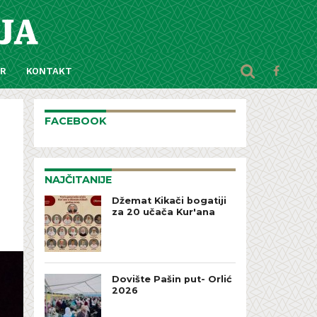
AR
KONTAKT
FACEBOOK
NAJČITANIJE
Džemat Kikači bogatiji
za 20 učača Kur'ana
Dovište Pašin put- Orlić
2026