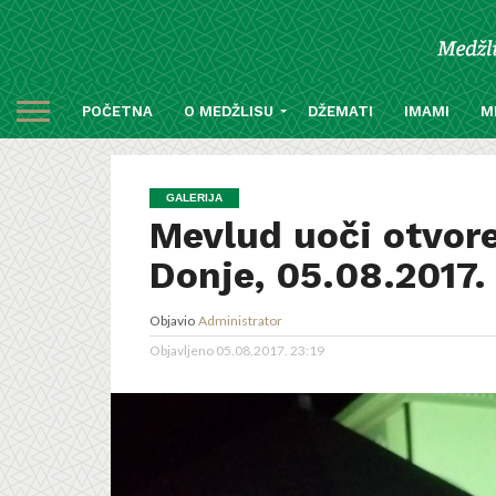
POČETNA
O MEDŽLISU
DŽEMATI
IMAMI
M
GALERIJA
Mevlud uoči otvore
Donje, 05.08.2017.
Objavio
Administrator
Objavljeno
05.08.2017. 23:19