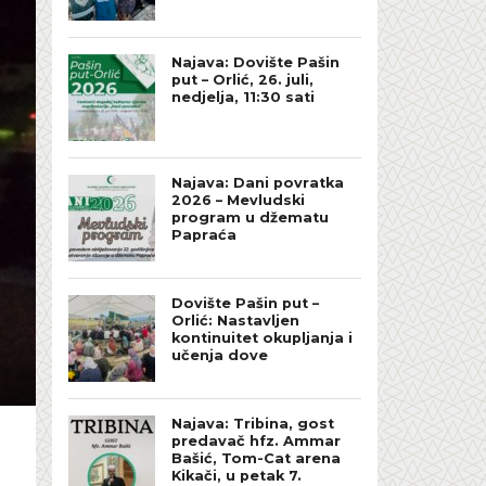
Najava: Dovište Pašin
put – Orlić, 26. juli,
nedjelja, 11:30 sati
Najava: Dani povratka
2026 – Mevludski
program u džematu
Papraća
Dovište Pašin put –
Orlić: Nastavljen
kontinuitet okupljanja i
učenja dove
Najava: Tribina, gost
predavač hfz. Ammar
Bašić, Tom-Cat arena
Kikači, u petak 7.