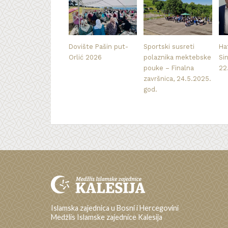
Dovište Pašin put-
Sportski susreti
Haf
Orlić 2026
polaznika mektebske
Si
pouke – Finalna
22
završnica, 24.5.2025.
god.
Islamska zajednica u Bosni i Hercegovini
Medžlis Islamske zajednice Kalesija