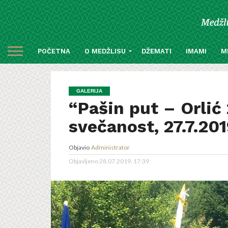
POČETNA
O MEDŽLISU
DŽEMATI
IMAMI
M
GALERIJA
“Pašin put – Orlić
svečanost, 27.7.201
Objavio
Administrator
Objavljeno
28.07.2019. 17:39