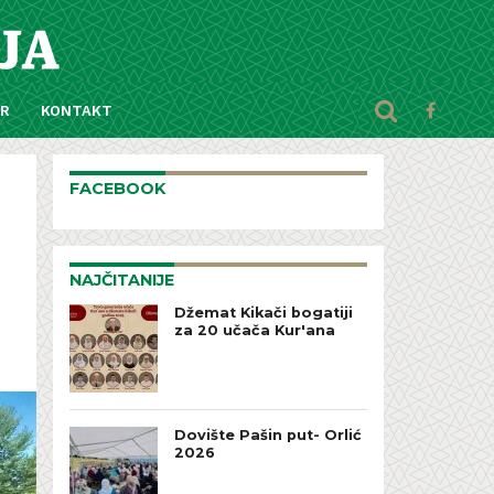
AR
KONTAKT
FACEBOOK
NAJČITANIJE
Džemat Kikači bogatiji
za 20 učača Kur'ana
Dovište Pašin put- Orlić
2026