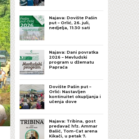
Najava: Dovište Pašin
put – Orlić, 26. juli,
nedjelja, 11:30 sati
Najava: Dani povratka
2026 – Mevludski
program u džematu
Papraća
Dovište Pašin put –
Orlić: Nastavljen
kontinuitet okupljanja i
učenja dove
Najava: Tribina, gost
predavač hfz. Ammar
Bašić, Tom-Cat arena
Kikači, u petak 7.