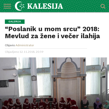
POČETNA
O
DŽEMATI
IMAMI
MEKTEBSKI
VIJESTI
HUTBE
NAJAVE
KALENDAR
KONTAKT
GALERIJA
MEDŽLISU
CENTAR
“Poslanik u mom srcu” 2018:
Mevlud za žene i večer ilahija
Objavio
Administrator
Objavljeno
12.11.2018. 20:59