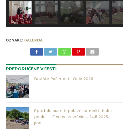
OZNAKE:
GALERIJA
PREPORUČENE VIJESTI
Dovište Pašin put- Orlić 2026
Sportski susreti polaznika mektebske
pouke – Finalna završnica, 24.5.2025.
god.