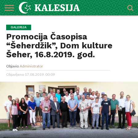
POČETNA
O
DŽEMATI
IMAMI
MEKTEBSKI
VIJESTI
HUTBE
NAJAVE
KALENDAR
KONTAKT
GALERIJA
MEDŽLISU
CENTAR
Promocija Časopisa
“Šeherdžik”, Dom kulture
Šeher, 16.8.2019. god.
Objavio
Administrator
Objavljeno
17.08.2019. 00:09