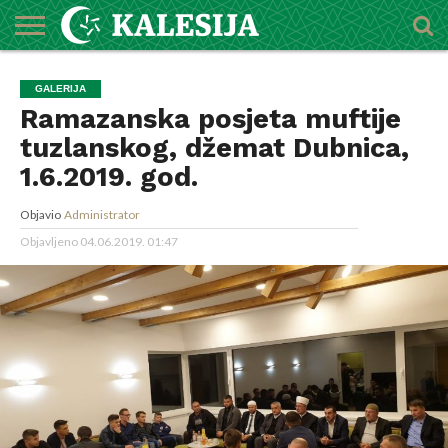
POČETNA
O
DŽEMATI
IMAMI
MEKTEBSKI
VIJESTI
HUTBE
NAJAVE
KALENDAR
KONTAKT
GALERIJA
MEDŽLISU
CENTAR
Ramazanska posjeta muftije
tuzlanskog, džemat Dubnica,
1.6.2019. god.
Objavio
Administrator
Objavljeno
04.06.2019. 01:47