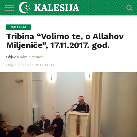
POČETNA
O
DŽEMATI
IMAMI
MEKTEBSKI
VIJESTI
HUTBE
NAJAVE
KALENDAR
KONTAKT
GALERIJA
MEDŽLISU
CENTAR
Tribina “Volimo te, o Allahov
Miljeniče”, 17.11.2017. god.
Objavio
Administrator
Objavljeno
18.11.2017. 00:14