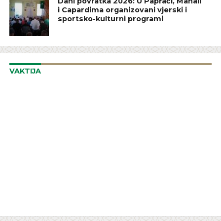
Dani povratka 2026: U Papraći, Mahali
i Capardima organizovani vjerski i
sportsko-kulturni programi
VAKTIJA