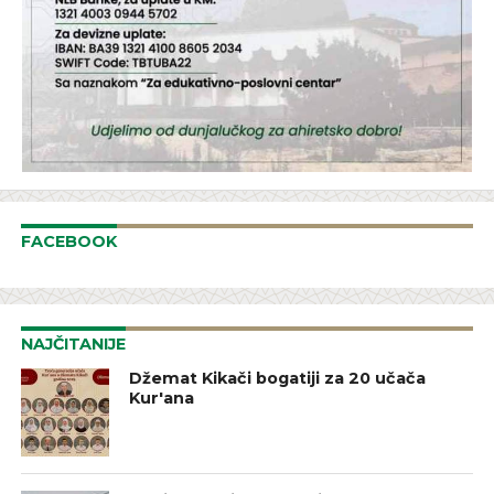
FACEBOOK
NAJČITANIJE
Džemat Kikači bogatiji za 20 učača
Kur'ana