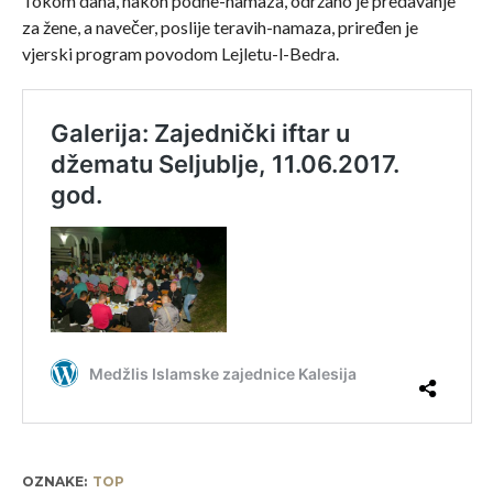
Tokom dana, nakon podne-namaza, održano je predavanje
za žene, a navečer, poslije teravih-namaza, priređen je
vjerski program povodom Lejletu-l-Bedra.
OZNAKE:
TOP