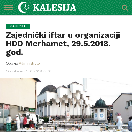
POČETNA
O
DŽEMATI
IMAMI
MEKTEBSKI
VIJESTI
HUTBE
NAJAVE
KALENDAR
KONTAKT
GALERIJA
MEDŽLISU
CENTAR
Zajednički iftar u organizaciji
HDD Merhamet, 29.5.2018.
god.
Objavio
Administrator
Objavljeno
31.05.2018. 00:28