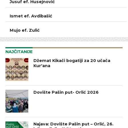
Jusuf ef. Husejnović
GLAVNI IMAM
Ismet ef. Avdibašić
GLAVNI IMAM
Mujo ef. Zulić
NAJČITANIJE
Džemat Kikači bogatiji za 20 učača
Kur'ana
Dovište Pašin put- Orlić 2026
Najava: Dovište Pašin put – Orlić, 26.