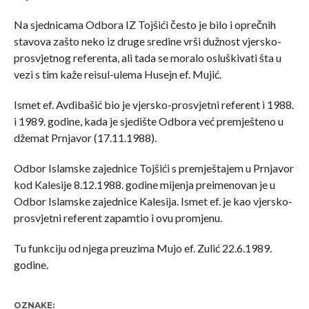
Na sjednicama Odbora IZ Tojšići često je bilo i oprečnih
stavova zašto neko iz druge sredine vrši dužnost vjersko-
prosvjetnog referenta, ali tada se moralo osluškivati šta u
vezi s tim kaže reisul-ulema Husejn ef. Mujić.
Ismet ef. Avdibašić bio je vjersko-prosvjetni referent i 1988.
i 1989. godine, kada je sjedište Odbora već premješteno u
džemat Prnjavor (17.11.1988).
Odbor Islamske zajednice Tojšići s premještajem u Prnjavor
kod Kalesije 8.12.1988. godine mijenja preimenovan je u
Odbor Islamske zajednice Kalesija. Ismet ef. je kao vjersko-
prosvjetni referent zapamtio i ovu promjenu.
Tu funkciju od njega preuzima Mujo ef. Zulić 22.6.1989.
godine.
OZNAKE: