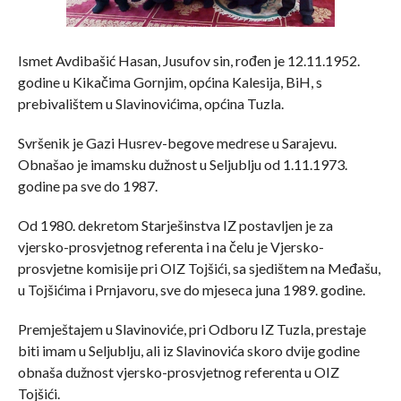
Ismet Avdibašić Hasan, Jusufov sin, rođen je 12.11.1952.
godine u Kikačima Gornjim, općina Kalesija, BiH, s
prebivalištem u Slavinovićima, općina Tuzla.
Svršenik je Gazi Husrev-begove medrese u Sarajevu.
Obnašao je imamsku dužnost u Seljublju od 1.11.1973.
godine pa sve do 1987.
Od 1980. dekretom Starješinstva IZ postavljen je za
vjersko-prosvjetnog referenta i na čelu je Vjersko-
prosvjetne komisije pri OIZ Tojšići, sa sjedištem na Međašu,
u Tojšićima i Prnjavoru, sve do mjeseca juna 1989. godine.
Premještajem u Slavinoviće, pri Odboru IZ Tuzla, prestaje
biti imam u Seljublju, ali iz Slavinovića skoro dvije godine
obnaša dužnost vjersko-prosvjetnog referenta u OIZ
Tojšići.