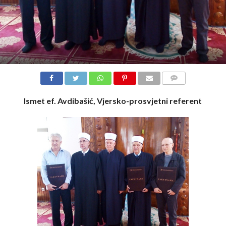
COMMENTS
Ismet ef. Avdibašić, Vjersko-prosvjetni referent