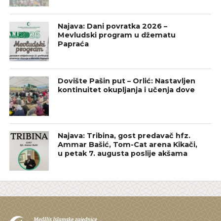
Najava: Dani povratka 2026 –
Mevludski program u džematu
Papraća
Dovište Pašin put – Orlić: Nastavljen
kontinuitet okupljanja i učenja dove
Najava: Tribina, gost predavač hfz.
Ammar Bašić, Tom-Cat arena Kikači,
u petak 7. augusta poslije akšama