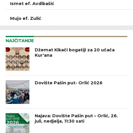
Ismet ef. Avdibašić
GLAVNI IMAM
Mujo ef. Zulić
NAJČITANIJE
Džemat Kikači bogatiji za 20 učača
Kur'ana
Dovište Pašin put- Orlić 2026
Najava: Dovište Pašin put – Orlić, 26.
juli, nedjelja, 11:30 sati