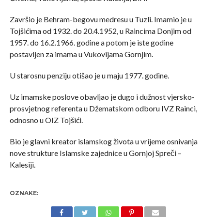
Završio je Behram-begovu medresu u Tuzli. Imamio je u
Tojšićima od 1932. do 20.4.1952, u Raincima Donjim od
1957. do 16.2.1966. godine a potom je iste godine
postavljen za imama u Vukovijama Gornjim.
U starosnu penziju otišao je u maju 1977. godine.
Uz imamske poslove obavljao je dugo i dužnost vjersko-
prosvjetnog referenta u Džematskom odboru IVZ Rainci,
odnosno u OIZ Tojšići.
Bio je glavni kreator islamskog života u vrijeme osnivanja
nove strukture Islamske zajednice u Gornjoj Spreči –
Kalesiji.
OZNAKE: