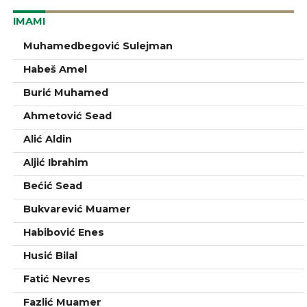
IMAMI
Muhamedbegović Sulejman
Habeš Amel
Burić Muhamed
Ahmetović Sead
Alić Aldin
Aljić Ibrahim
Bećić Sead
Bukvarević Muamer
Habibović Enes
Husić Bilal
Fatić Nevres
Fazlić Muamer