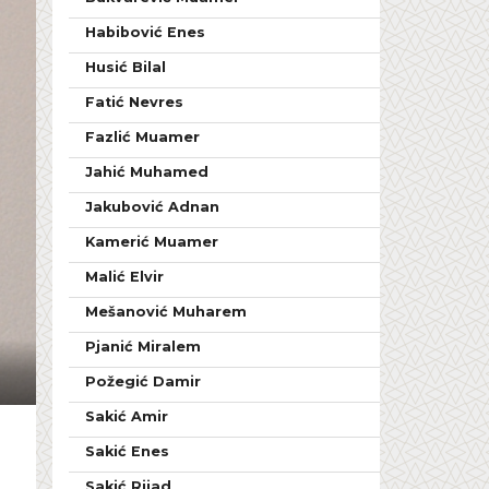
Habibović Enes
Husić Bilal
Fatić Nevres
Fazlić Muamer
Jahić Muhamed
Jakubović Adnan
Kamerić Muamer
Malić Elvir
Mešanović Muharem
Pjanić Miralem
Požegić Damir
Sakić Amir
Sakić Enes
Sakić Rijad