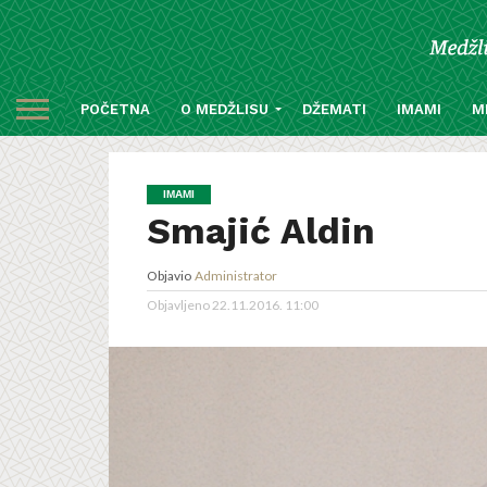
POČETNA
O MEDŽLISU
DŽEMATI
IMAMI
M
IMAMI
Smajić Aldin
Objavio
Administrator
Objavljeno
22.11.2016. 11:00