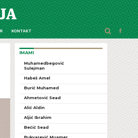
AR
KONTAKT
IMAMI
Muhamedbegović
Sulejman
Habeš Amel
Burić Muhamed
Ahmetović Sead
Alić Aldin
Aljić Ibrahim
Bećić Sead
Bukvarević Muamer