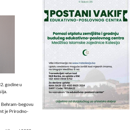
2. godine u
ija.
a Behram-begovu
nt je Prirodno-