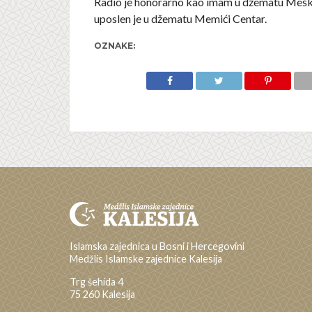
Radio je honorarno kao imam u džematu Meško
uposlen je u džematu Memići Centar.
OZNAKE:
Islamska zajednica u Bosni i Hercegovini
Medžlis Islamske zajednice Kalesija
Trg šehida 4
75 260 Kalesija