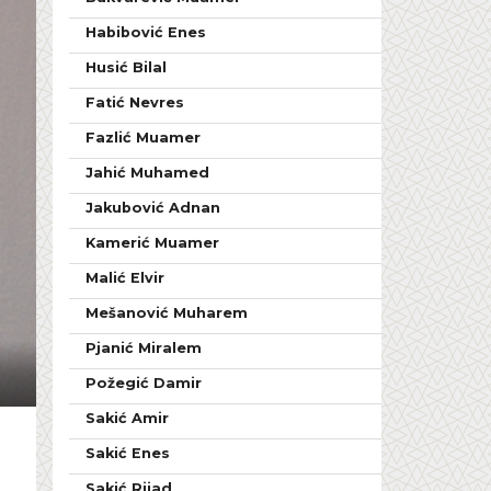
Habibović Enes
Husić Bilal
Fatić Nevres
Fazlić Muamer
Jahić Muhamed
Jakubović Adnan
Kamerić Muamer
Malić Elvir
Mešanović Muharem
Pjanić Miralem
Požegić Damir
Sakić Amir
Sakić Enes
Sakić Rijad