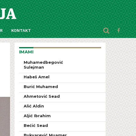
AR
KONTAKT
IMAMI
Muhamedbegović
Sulejman
Habeš Amel
Burić Muhamed
Ahmetović Sead
Alić Aldin
Aljić Ibrahim
Bećić Sead
Bukvarević Muamer