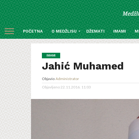
POČETNA
O MEDŽLISU
DŽEMATI
IMAMI
M
IMAMI
Jahić Muhamed
Objavio
Administrator
Objavljeno
22.11.2016. 11:03