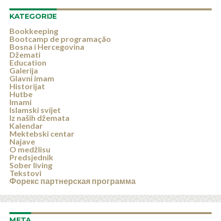
KATEGORIJE
Bookkeeping
Bootcamp de programação
Bosna i Hercegovina
Džemati
Education
Galerija
Glavni imam
Historijat
Hutbe
Imami
Islamski svijet
Iz naših džemata
Kalendar
Mektebski centar
Najave
O medžlisu
Predsjednik
Sober living
Tekstovi
Форекс партнерская программа
META