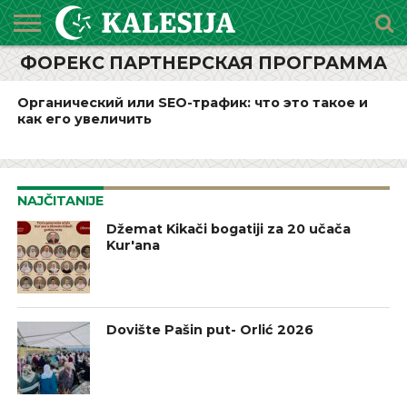
ФОРЕКС ПАРТНЕРСКАЯ ПРОГРАММА
POČETNA
O
DŽEMATI
IMAMI
MEKTEBSKI
VIJESTI
HUTBE
NAJAVE
KALENDAR
KONTAKT
MEDŽLISU
CENTAR
Органический или SEO-трафик: что это такое и
как его увеличить
NAJČITANIJE
Džemat Kikači bogatiji za 20 učača
Kur'ana
Dovište Pašin put- Orlić 2026