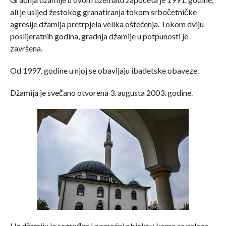
ali je usljed žestokog granatiranja tokom srbočetničke
agresije džamija pretrpjela velika oštećenja. Tokom dviju
poslijeratnih godina, gradnja džamije u potpunosti je
završena.
Od 1997. godine u njoj se obavljaju ibadetske obaveze.
Džamija je svečano otvorena 3. augusta 2003. godine.
Uz džamiju je sagrađen i pomoćni objekt u kome se nalaze