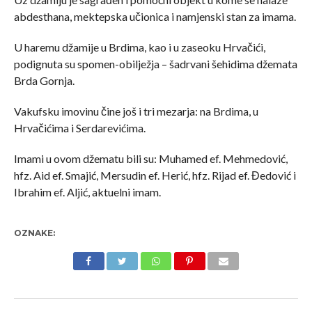
abdesthana, mektepska učionica i namjenski stan za imama.
U haremu džamije u Brdima, kao i u zaseoku Hrvačići,
podignuta su spomen-obilježja – šadrvani šehidima džemata
Brda Gornja.
Vakufsku imovinu čine još i tri mezarja: na Brdima, u
Hrvačićima i Serdarevićima.
Imami u ovom džematu bili su: Muhamed ef. Mehmedović,
hfz. Aid ef. Smajić, Mersudin ef. Herić, hfz. Rijad ef. Đedović i
Ibrahim ef. Aljić, aktuelni imam.
OZNAKE: