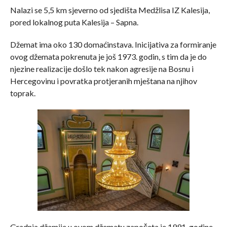
Nalazi se 5,5 km sjeverno od sjedišta Medžlisa IZ Kalesija,
pored lokalnog puta Kalesija – Sapna.
Džemat ima oko 130 domaćinstava. Inicijativa za formiranje
ovog džemata pokrenuta je još 1973. godin, s tim da je do
njezine realizacije došlo tek nakon agresije na Bosnu i
Hercegovinu i povratka protjeranih mještana na njihov
toprak.
Gradnja džamije u ovom džematu započeta je 1991. godine,