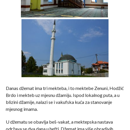
Danas džemat ima tri mekteba, i to mektebe Zenuni, Hodžić
Brdo i mekteb uz mjesnu džamiju. Ispod lokalnog puta, a u
blizini džamije, nalazi se i vakufska kuća za stanovanje
mjesnog imama.
U džematu se obavlja beš-vakat, a mektepska nastava
održava se dva dana u hefti. Džemat ima više obradivih