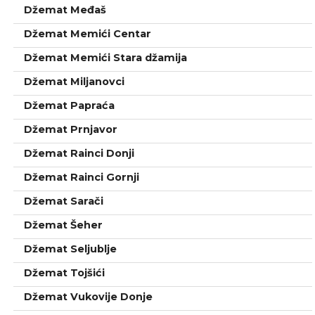
Džemat Međaš
Džemat Memići Centar
Džemat Memići Stara džamija
Džemat Miljanovci
Džemat Papraća
Džemat Prnjavor
Džemat Rainci Donji
Džemat Rainci Gornji
Džemat Sarači
Džemat Šeher
Džemat Seljublje
Džemat Tojšići
Džemat Vukovije Donje