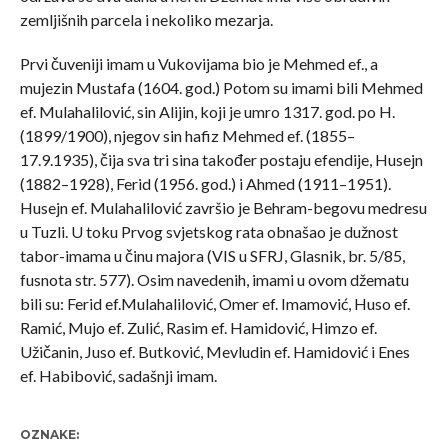
zemljišnih parcela i nekoliko mezarja.
Prvi čuveniji imam u Vukovijama bio je Mehmed ef., a
mujezin Mustafa (1604. god.) Potom su imami bili Mehmed
ef. Mulahalilović, sin Alijin, koji je umro 1317. god. po H.
(1899/1900), njegov sin hafiz Mehmed ef. (1855–
17.9.1935), čija sva tri sina također postaju efendije, Husejn
(1882–1928), Ferid (1956. god.) i Ahmed (1911–1951).
Husejn ef. Mulahalilović završio je Behram-begovu medresu
u Tuzli. U toku Prvog svjetskog rata obnašao je dužnost
tabor-imama u činu majora (VIS u SFRJ, Glasnik, br. 5/85,
fusnota str. 577). Osim navedenih, imami u ovom džematu
bili su: Ferid ef.Mulahalilović, Omer ef. Imamović, Huso ef.
Ramić, Mujo ef. Zulić, Rasim ef. Hamidović, Himzo ef.
Užičanin, Juso ef. Butković, Mevludin ef. Hamidović i Enes
ef. Habibović, sadašnji imam.
OZNAKE: