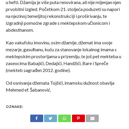
u hefti. Džamija je više puta renovirana, ali nije mijenjan njen
prvobitni izgled. Početkom 21. stoljeća poduzeti su napori
na njezinoj temeljitoj rekonstrukciji i proširivanju, te
izgradnji pomoćne zgrade s mektepskom učionicom i
abdesthanom.
Kao vakufsku imovinu, osim džamije, džemat ima svoje
mezarje, gasulhanu, kuću za stanovanje lokalnog imama s
mektepskim prostorijama u prizemlju, te još pet mekteba u
zaseocima Babajići, Dedajići, Handžići, Bare i Spreče
(mekteb sagrađen 2012. godine).
Od osnivanja džemata Tojšići, imamsku dužnost obavlja
Mehmed ef. Šabanović.
OZNAKE: