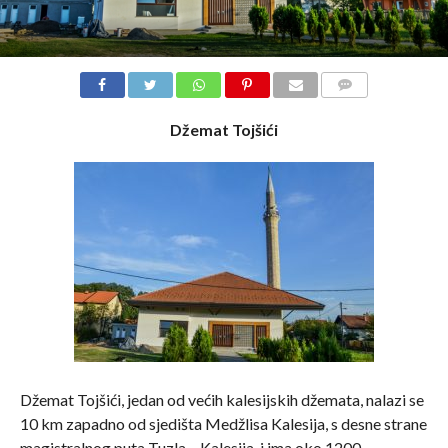
COMMENTS
Džemat Tojšići
Džemat Tojšići, jedan od većih kalesijskih džemata, nalazi se
10 km zapadno od sjedišta Medžlisa Kalesija, s desne strane
magistralnog puta Tuzla – Kalesija, i ima oko 1200