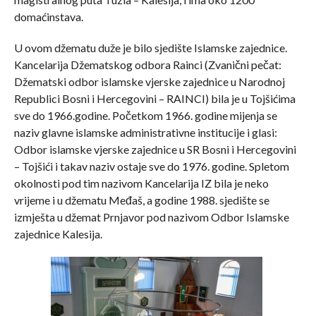
domaćinstava.
U ovom džematu duže je bilo sjedište Islamske zajednice.
Kancelarija Džematskog odbora Rainci (Zvanični pečat:
Džematski odbor islamske vjerske zajednice u Narodnoj
Republici Bosni i Hercegovini – RAINCI) bila je u Tojšićima
sve do 1966.godine. Početkom 1966. godine mijenja se
naziv glavne islamske administrativne institucije i glasi:
Odbor islamske vjerske zajednice u SR Bosni i Hercegovini
– Tojšići i takav naziv ostaje sve do 1976. godine. Spletom
okolnosti pod tim nazivom Kancelarija IZ bila je neko
vrijeme i u džematu Međaš, a godine 1988. sjedište se
izmješta u džemat Prnjavor pod nazivom Odbor Islamske
zajednice Kalesija.